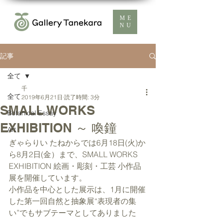
ME
NU
記事
全て
千
全て
2019年6月21日
読了時間: 3分
SMALL WORKS
Botanical Essay
EXHIBITION ～ 喚鐘
Art
ぎゃらりい たねからでは6月18日(火)か
ら8月2日(金）まで、SMALL WORKS 
EXHIBITION 絵画・彫刻・工芸 小作品
展を開催しています。
小作品を中心とした展示は、1月に開催
した第一回自然と抽象展“表現者の集
い”でもサブテーマとしてありました