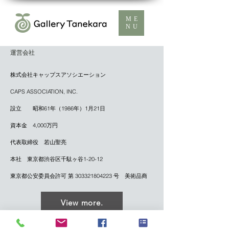
ME
NU
​運営会社
株式会社キャップスアソシエーション
CAPS ASSOCIATION, INC.
設立 昭和61年（1986年）1月21日
資本金 4,000万円
代表取締役 若山聖亮
本社 東京都渋谷区千駄ヶ谷1-20-12
東京都公安委員会許可 第
303321804223
号
美術品商
View more.