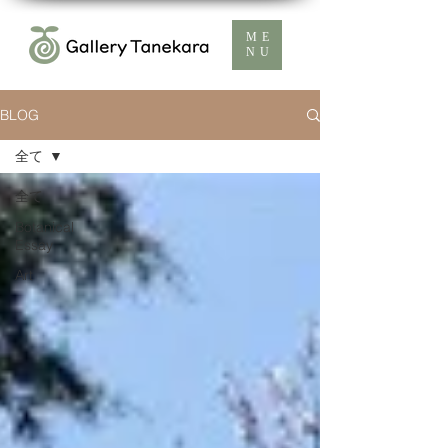
ME
NU
BLOG
全て
全て
Botanical
Essay
Art