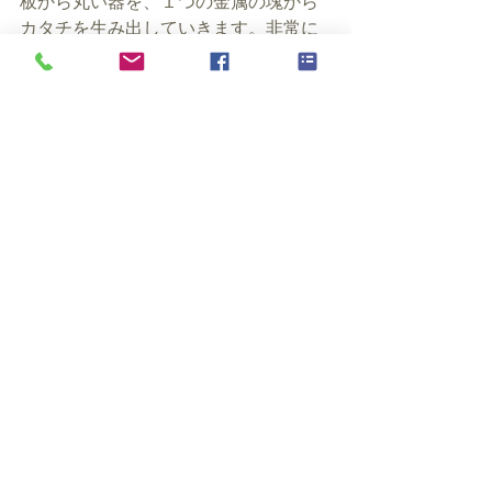
板から丸い器を、１つの金属の塊から
カタチを生み出していきます。非常に
根気のいる作業のようにも思え、打ち
込む槌のひとつひとつに精気をこめて
いらっしゃる気がします。
出品いただいた道具の“ソケット式当て
金”はなるべく創作に集中でき、打ち込
む動きの自由度も高めるために先生が
工夫されたものです。これらのフォル
ムそのものが洗練されて美しく、“作
品”として観ていただく価値が充分にあ
ると考えています。