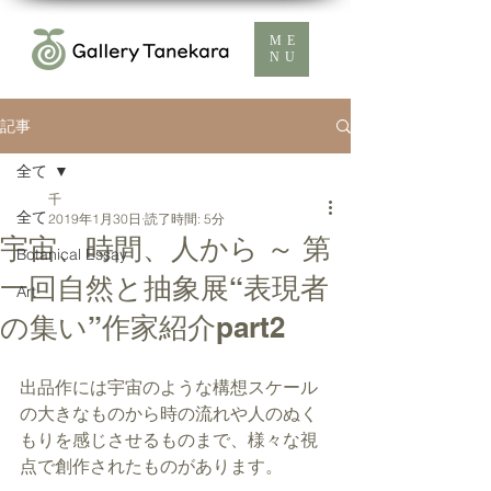
ME
NU
記事
全て
千
全て
2019年1月30日
読了時間: 5分
宇宙、時間、人から ～ 第
Botanical Essay
一回自然と抽象展“表現者
Art
の集い”作家紹介part2
出品作には宇宙のような構想スケール
の大きなものから時の流れや人のぬく
もりを感じさせるものまで、様々な視
点で創作されたものがあります。