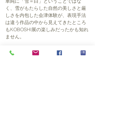
単純に「雪＝白」ということではな
く、雪がもたらした自然の美しさと厳
しさを内包した会津体験が、表現手法
は違う作品の中から見えてきたところ
もKOBOSHI展の楽しみだったかも知れ
ません。
KOBOSHI展は好評のうちに無事に終了
いたしました。たくさんのご来場をい
ただき誠にありがとうございました。
すべて表示
最新記事