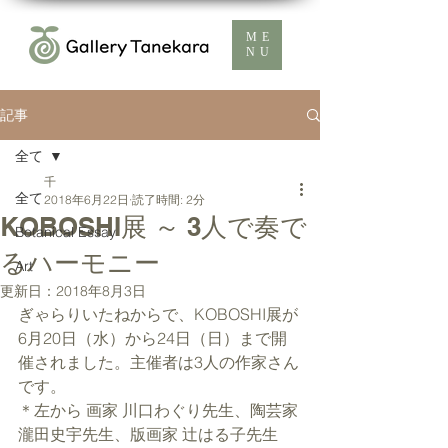
ME
NU
記事
全て
千
全て
2018年6月22日
読了時間: 2分
KOBOSHI展 ～ 3人で奏で
Botanical Essay
るハーモニー
Art
更新日：
2018年8月3日
ぎゃらりいたねからで、KOBOSHI展が
6月20日（水）から24日（日）まで開
催されました。主催者は3人の作家さん
です。
＊左から 画家 川口わぐり先生、陶芸家 
瀧田史宇先生、版画家 辻はる子先生