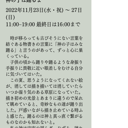
神の子は踊るよ
2022年11月23日(水・祝) 〜 27日
(日)
11:00−19:00 最終日は16:00まで
時が移ろっても古びそうにない言葉を
紡ぐある物書きの言葉に「神の子はみな
踊る」と言うのがあって、ずっと心に巣
くっている。
子供の頃から踊りや踊るような身振り
手振りに畏敬に近い眼差しをむける自分
に気づいてはいた。
この夏、思うようになってくれない絵
が、消しては描き描いては消していたら
いつか湿り気のある草原になっていた。
描き初めの光景とあまりに違うので呆れ
て眺めていると、奇妙なもの達が踊り出
した。戸惑いながら描き止めている時ふ
と感じた。踊るのは神と真っ直ぐ繋がる
ものなのかも知れないと。