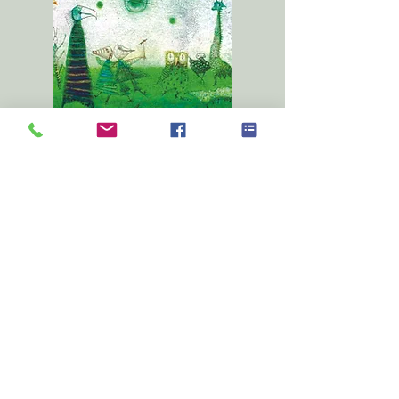
Nao Ogata Exhibition
緒方直青 展 「風の通り道。」
2019年4月25日（木曜日）〜5月12日
（日曜日）
OPEN 12:00〜18:30（最終日は
17:00迄）
※4月25、26日、5月8、12日の4日間、
15:00より作家在廊。
※4月25日17時〜19時 ささやかなパーティ
を行います。