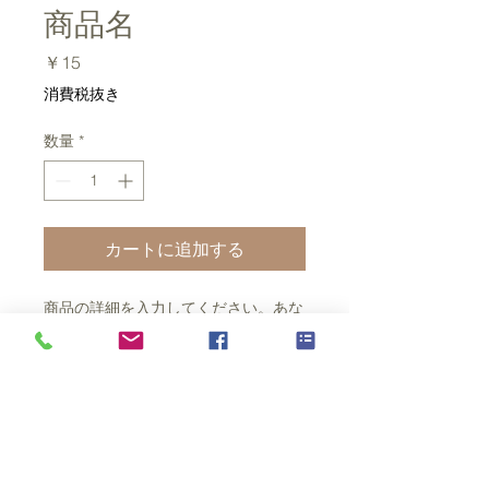
商品名
価
￥15
格
消費税抜き
数量
*
カートに追加する
商品の詳細を入力してください。あな
たの商品の特徴やおすすめのポイント
をわかりやすく説明しましょう。
商品情報
商品の詳細を入力してください。サイ
返品・返金ポリシー
ズ、素材、取扱説明に加え、商品の特