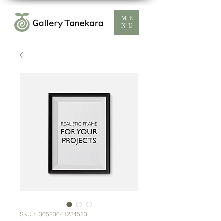
ME
NU
SKU： 36523641234523