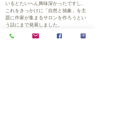
いるとたいへん興味深かったですし、
これをきっかけに「自然と抽象」を主
題に作家が集まるサロンを作ろうとい
う話にまで発展しました。
ぎゃらりい たねからは植物や自然をご
縁につながりながら、ギャラリーの枠
にとらわれない活動を展開していま
す。手探りでスタートした取り組みで
すが、この第1回自然と抽象展をきっか
けに、その可能性が本格的にふくらみ