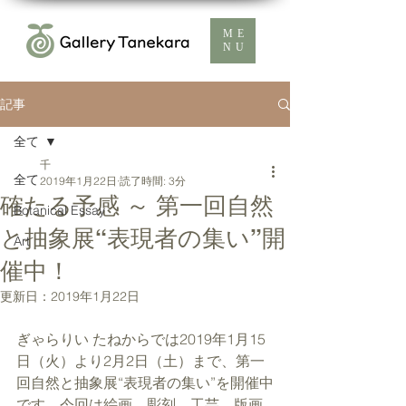
ME
NU
記事
全て
千
全て
2019年1月22日
読了時間: 3分
確たる予感 ～ 第一回自然
Botanical Essay
と抽象展“表現者の集い”開
Art
催中！
更新日：
2019年1月22日
ぎゃらりい たねからでは2019年1月15
日（火）より2月2日（土）まで、第一
回自然と抽象展“表現者の集い”を開催中
です。今回は絵画、彫刻、工芸、版画