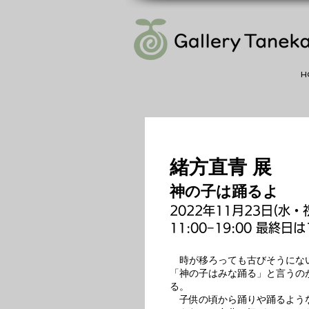
H
緒方直青 展
神
の子は踊るよ
2022年11月23日(水・祝
11:00−19:00 最終日は
時が移ろっても古びそうにな
「神の子はみな踊る」と言うの
る。
子供の頃から踊りや踊るよう