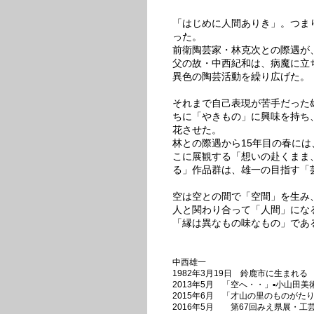
「はじめに人間ありき」。つま
った。
前衛陶芸家・林克次との際遇が
父の故・中西紀和は、病魔に立
異色の陶芸活動を繰り広げた。
それまで自己表現が苦手だった
ちに「やきもの」に興味を持ち
花させた。
林との際遇から15年目の春に
こに展観する「想いの赴くまま
る」作品群は、雄一の目指す「
空は空との間で「空間」を生み
人と関わり合って「人間」にな
「縁は異なもの味なもの」であ
中西雄一
1982年3月19日 鈴鹿市に生まれる
2013年5月 「空へ・・」▪️小山田
2015年6月 「才山の里のものがた
2016年5月 第67回みえ県展・工