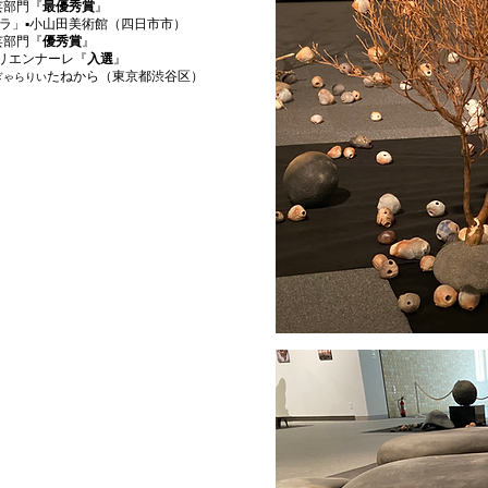
芸部門『
最優秀
賞
』
・ラ」▪️小山田美術館（四日市市）
芸部門『
優秀
賞
』
トリエンナーレ『
入選
』
たねから（東京都渋谷区）
ぎゃらりい