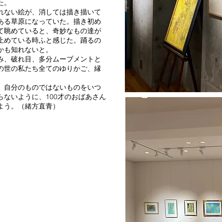
た。
れない絵が、消しては描き描いて
ある草原になっていた。描き初め
て眺めていると、奇妙なもの達が
止めている時ふと感じた。踊るの
かも知れないと。
み、破れ目、多分ムーブメントと
の世の私たち全てのゆりかご、縁
、自分のものではないものをいつ
ないように、100才のおばあさん
よう。（緒方直青）