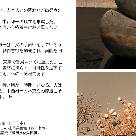
り、人と人との関わりが出発点だ
、中西雄一の現在を形成した。
ち向かう療養中に林と巡り合い、
雄一は、父の手伝いをしているう
、創作意欲を触発され、異能を開
は、東京で個展を開くに至った。こ
、素材に拘らず、可能性を追求す
芸術」への一過程である。
、時と時が「時間」となる。人は
る。中西雄一と林克次の際遇こそ
る。 M
美術館（四日市市）
り」▪️小山田美術館（四日市市）
芸部門『
岡田文化財団賞
』