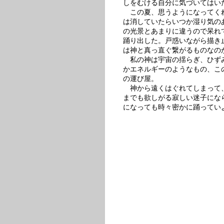
しをむける自分に気づいてはい
この夏、思うようになってく
は消していたらいつか湿り気の
の光景とあまりに違うので呆れ
踊り出した。戸惑いながら描き
は神と真っ直ぐ繋がるものなの
私の神は宇宙の揺らぎ、ひず
かエネルギーのようなもの、こ
の運び屋。
神から遠くはぐれてしまって
までも欲しがる寂しい迷子になら
になっても時々密かに踊ってい