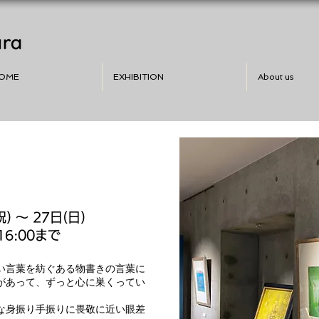
OME
EXHIBITION
About us
) 〜 27日(日)
16:00まで
い言葉を紡ぐある物書きの言葉に
があって、ずっと心に巣くってい
な身振り手振りに畏敬に近い眼差